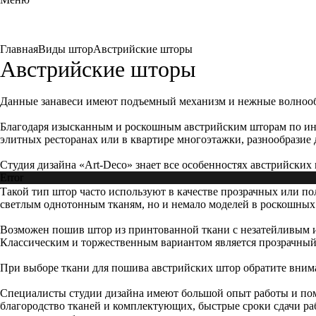
Главная
Виды штор
Австрийские шторы
Австрийские шторы
Данные занавеси имеют подъемный механизм и нежные волнооб
Благодаря изысканным и роскошным австрийским шторам по инд
элитных ресторанах или в квартире многоэтажки, разнообразие 
Студия дизайна «Art-Deco» знает все особенностях австрийски
Error
Такой тип штор часто используют в качестве прозрачных или по
светлым однотонным тканям, но и немало моделей в роскошных
Возможен пошив штор из принтованной ткани с незатейливым и
Классическим и торжественным вариантом является прозрачный
При выборе ткани для пошива австрийских штор обратите внимание
Специалисты студии дизайна имеют большой опыт работы и пом
благородство тканей и комплектующих, быстрые сроки сдачи раб