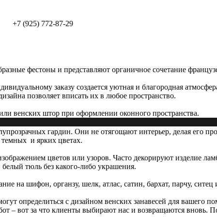
+7 (925) 772-87-29
разные фестоны и представляют органичное сочетание француз
ивидуальному заказу создается уютная и благородная атмосфер
дизайна позволяет вписать их в любое пространство.
х или венских штор при оформлении оконного пространства.
лупрозрачных гардин. Они не отягощают интерьер, делая его про
 темных и ярких цветах.
зображением цветов или узоров. Часто декорируют изделие лам
 белый тюль без какого-либо украшения.
 на шифон, органзу, шелк, атлас, сатин, бархат, парчу, ситец и
огут определиться с дизайном венских занавесей для вашего п
от – вот за что клиенты выбирают нас и возвращаются вновь. П