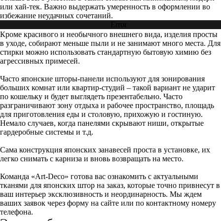
или хай-тек. Важно выдержать умеренность в оформлении во
избежание неудачных сочетаний.
Error
Кроме красивого и необычного внешнего вида, изделия просты
в уходе, собирают меньше пыли и не занимают много места. Для
стирки можно использовать стандартную бытовую химию без
агрессивных примесей.
Часто японские шторы-панели используют для зонирования
больших комнат или квартир-студий – такой вариант не ударит
по кошельку и будет выглядеть презентабельно. Часто
разграничивают зону отдыха и рабочее пространство, площадь
для приготовления еды и столовую, прихожую и гостиную.
Немало случаев, когда панелями скрывают ниши, открытые
гардеробные системы и т.д.
Сама конструкция японских занавесей проста в установке, их
легко снимать с карниза и вновь возвращать на место.
Команда «Art-Deco» готова вас ознакомить с актуальными
тканями для японских штор на заказ, которые точно привнесут в
ваш интерьер эксклюзивность и неординарность. Мы ждем
ваших заявок через форму на сайте или по контактному номеру
телефона.