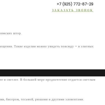
+7 (925) 772-87-29
ЗАКАЗАТЬ ЗВОНОК
римских штор.
мещении. Такие изделия можно увидеть повсюду – в элитных
ее и светлее. В большей мере предпочтение отдается светлым
ми, бисером, тесьмой, рюшами и другими элементами.