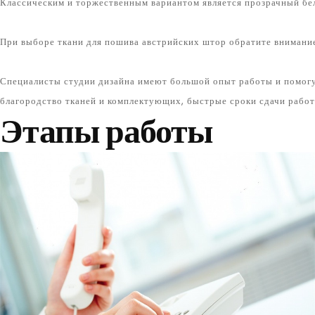
Классическим и торжественным вариантом является прозрачный бе
При выборе ткани для пошива австрийских штор обратите внимание н
Специалисты студии дизайна имеют большой опыт работы и помогу
благородство тканей и комплектующих, быстрые сроки сдачи работ
Этапы работы