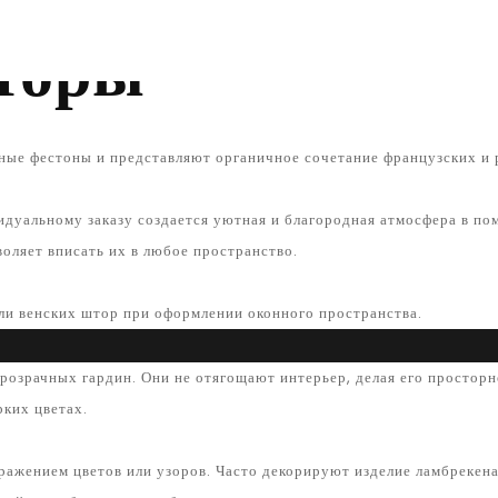
торы
ые фестоны и представляют органичное сочетание французских и 
дуальному заказу создается уютная и благородная атмосфера в по
воляет вписать их в любое пространство.
ли венских штор при оформлении оконного пространства.
розрачных гардин. Они не отягощают интерьер, делая его просторн
ких цветах.
ажением цветов или узоров. Часто декорируют изделие ламбрекена