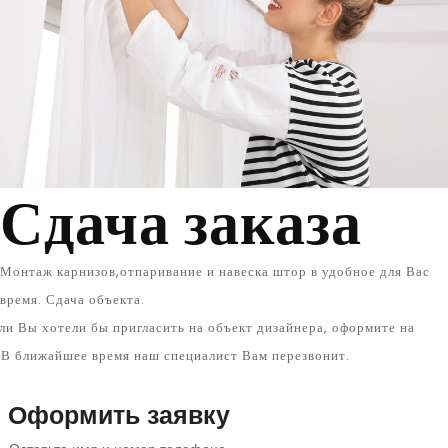
Сдача заказа
Монтаж карнизов,отпаривание и навеска штор в удобное для Вас
время. Сдача объекта.
ли Вы хотели бы пригласить на объект дизайнера, оформите на
. В ближайшее время наш специалист Вам перезвонит.
Оформить заявку