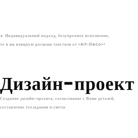
ия. Индивидуальный подход, безупречное исполнение,
ьте и вы изящную роскошь текстиля от «Art-Deco»!
Дизайн-проект
Создание дизайн-проекта, согласование с Вами деталей,
составление техзадания и сметы