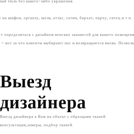
лый тюль без какого-либо украшения.
а шифон, органзу, шелк, атлас, сатин, бархат, парчу, ситец и т.п.
т определиться с дизайном венских занавесей для вашего помещен
 – вот за что клиенты выбирают нас и возвращаются вновь. Позвол
Выезд
дизайнера
Выезд дизайнера к Вам на объект с образцами тканей:
консультация,замеры, подбор тканей.