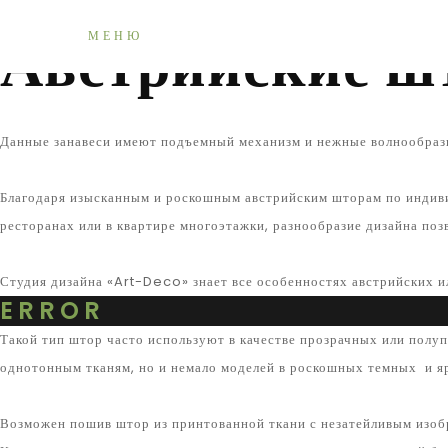
Главная
Виды штор
Австрийские шторы
Австрийские ш
МЕНЮ
Данные занавеси имеют подъемный механизм и нежные волнообразн
Благодаря изысканным и роскошным австрийским шторам по индиви
ресторанах или в квартире многоэтажки, разнообразие дизайна поз
Студия дизайна «Art-Deco» знает все особенностях австрийских и
ERROR
Такой тип штор часто используют в качестве прозрачных или полуп
однотонным тканям, но и немало моделей в роскошных темных и яр
Возможен пошив штор из принтованной ткани с незатейливым изобр