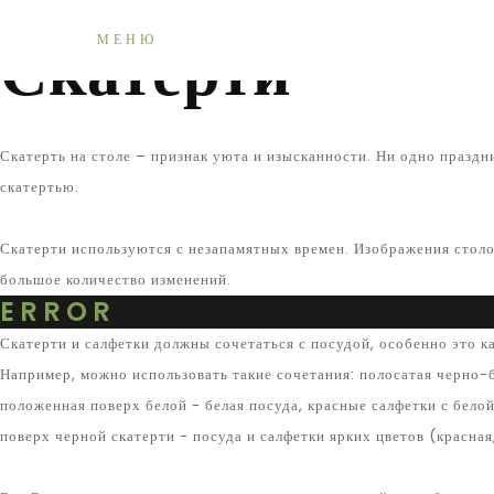
Главная
Каталог продукции
Скатерти
Скатерти
МЕНЮ
Скатерть на столе – признак уюта и изысканности. Ни одно праздн
скатертью.
Скатерти используются с незапамятных времен. Изображения столо
большое количество изменений.
ERROR
Скатерти и салфетки должны сочетаться с посудой, особенно это ка
Например, можно использовать такие сочетания: полосатая черно-бе
положенная поверх белой - белая посуда, красные салфетки с белой
поверх черной скатерти - посуда и салфетки ярких цветов (красная