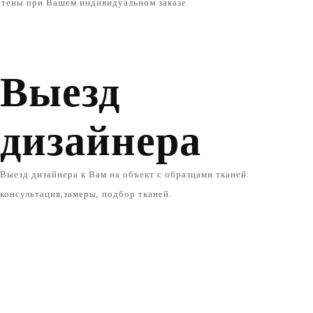
чтены при Вашем индивидуальном заказе.
Выезд
дизайнера
Выезд дизайнера к Вам на объект с образцами тканей:
консультация,замеры, подбор тканей.