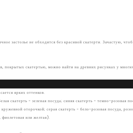
ичное застолье не обходится без красивой скатерти. Зачастую, что
в, покрытых скатертью, можно найти на древних рисунках у многих
сается ярких оттенков.
лая скатерть - зеленая посуда; синяя скатерть - темно-розовая по
 кружевной оторочкой; серая скатерть - бело-розовая посуда, розо
, фиолетовая или желтая).