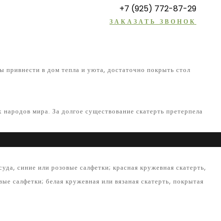
+7 (925) 772-87-29
ЗАКАЗАТЬ ЗВОНОК
бы привнести в дом тепла и уюта, достаточно покрыть стол
 народов мира. За долгое существование скатерть претерпела
суда, синие или розовые салфетки; красная кружевная скатерть,
вые салфетки; белая кружевная или вязаная скатерть, покрытая