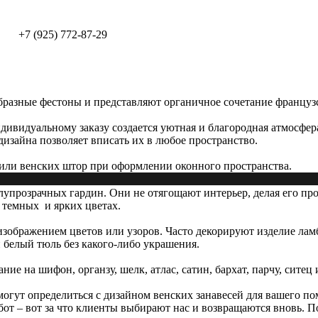
+7 (925) 772-87-29
разные фестоны и представляют органичное сочетание француз
ивидуальному заказу создается уютная и благородная атмосфер
дизайна позволяет вписать их в любое пространство.
х или венских штор при оформлении оконного пространства.
лупрозрачных гардин. Они не отягощают интерьер, делая его про
 темных и ярких цветах.
зображением цветов или узоров. Часто декорируют изделие лам
 белый тюль без какого-либо украшения.
 на шифон, органзу, шелк, атлас, сатин, бархат, парчу, ситец и
огут определиться с дизайном венских занавесей для вашего п
от – вот за что клиенты выбирают нас и возвращаются вновь. П