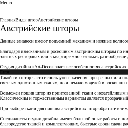
Меню
Главная
Виды штор
Австрийские шторы
Австрийские шторы
Данные занавеси имеют подъемный механизм и нежные волнооб
Благодаря изысканным и роскошным австрийским шторам по инд
элитных ресторанах или в квартире многоэтажки, разнообразие 
Студия дизайна «Art-Deco» знает все особенностях австрийски
Error
Такой тип штор часто используют в качестве прозрачных или по
светлым однотонным тканям, но и немало моделей в роскошных
Возможен пошив штор из принтованной ткани с незатейливым и
Классическим и торжественным вариантом является прозрачный
При выборе ткани для пошива австрийских штор обратите внимание
Специалисты студии дизайна имеют большой опыт работы и пом
благородство тканей и комплектующих, быстрые сроки сдачи раб