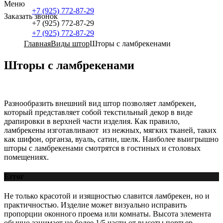
Меню
+7 (925) 772-87-29
Заказать звонок
+7 (925) 772-87-29
+7 (925) 772-87-29
Главная
Виды штор
Шторы с ламбрекенами
Шторы с ламбрекенами
Разнообразить внешний вид штор позволяет ламбрекен,
который представляет собой текстильный декор в виде
драпировки в верхней части изделия. Как правило,
ламбрекены изготавливают из нежных, мягких тканей, таких
как шифон, органза, вуаль, сатин, шелк. Наиболее выигрышно
шторы с ламбрекенами смотрятся в гостиных и столовых
помещениях.
Error
Не только красотой и изящностью славится ламбрекен, но и
практичностью. Изделие может визуально исправить
пропорции оконного проема или комнаты. Высота элемента
обычно занимает не более 1/5 части от высоты портьер.