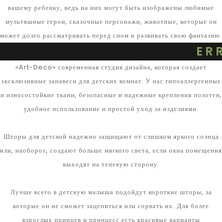
вашему ребенку, ведь на них могут быть изображены любимые
мультяшные герои, сказочные персонажи, животные, которые он
может долго рассматривать перед сном и развивать свою фантазию.
ER
«Art-Deco» современная студия дизайна, которая создает
эксклюзивные занавеси для детских комнат. У нас гипоаллергенные
и износостойкие ткани, безопасные и надежные крепления полотен,
удобное использование и простой уход за изделиями.
Шторы для детской надежно защищают от слишком яркого солнца
или, наоборот, создают больше мягкого света, если окна помещения
выходят на теневую сторону.
Лучше всего в детскую малыша подойдут короткие шторы, за
которые он не сможет зацепиться или сорвать их. Для более
взрослых принцев и принцесс есть красивые варианты