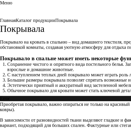
Меню
Главная
Каталог продукции
Покрывала
Покрывала
Покрывало на кровать в спальню – вид домашнего текстиля, пре
обстановкой комнаты, создавая уютную атмосферу для отдыха по
Покрывало в спальне может иметь некоторые фун
Сохранение чистого и опрятного вида постельного белья. За
взрослые и домашние животные.
С наступлением теплых дней покрывало может играть роль л
Большие размеры покрывала позволят спрятать возможные н
Эстетически приятный и аккуратный вид застеленной мебел
Обычное покрывало для кровати может стать ключевой детал
Error
Приобретая покрывало, важно опираться не только на красивый 
ковры).
В зависимости от разновидностей ткани выделяют гладкие и ф
вариант, подходящий для больших спален. Фактурные или стега