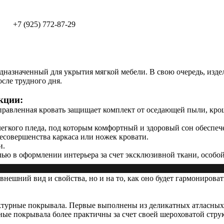
+7 (925) 772-87-29
дназначенный для укрытия мягкой мебели. В свою очередь, издел
сле трудного дня.
кции:
правленная кровать защищает комплект от оседающей пыли, крош
егкого пледа, под которым комфортный и здоровый сон обеспеч
есовершенства каркаса или ножек кровати.
и.
ью в оформлении интерьера за счет эксклюзивной ткани, особо
внешний вид и свойства, но и на то, как оно будет гармониров
актурные покрывала. Первые выполнены из деликатных атласны
ные покрывала более практичны за счет своей шероховатой стр