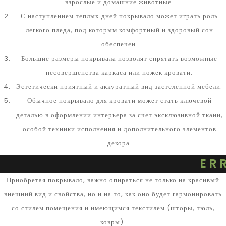
взрослые и домашние животные.
С наступлением теплых дней покрывало может играть роль
легкого пледа, под которым комфортный и здоровый сон
обеспечен.
Большие размеры покрывала позволят спрятать возможные
несовершенства каркаса или ножек кровати.
Эстетически приятный и аккуратный вид застеленной мебели.
Обычное покрывало для кровати может стать ключевой
деталью в оформлении интерьера за счет эксклюзивной ткани,
особой техники исполнения и дополнительного элементов
декора.
ER
Приобретая покрывало, важно опираться не только на красивый
внешний вид и свойства, но и на то, как оно будет гармонировать
со стилем помещения и имеющимся текстилем (шторы, тюль,
ковры).