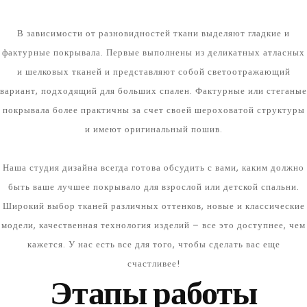
В зависимости от разновидностей ткани выделяют гладкие и
фактурные покрывала. Первые выполнены из деликатных атласных
и шелковых тканей и представляют собой светоотражающий
вариант, подходящий для больших спален. Фактурные или стеганые
покрывала более практичны за счет своей шероховатой структуры
и имеют оригинальный пошив.
Наша студия дизайна всегда готова обсудить с вами, каким должно
быть ваше лучшее покрывало для взрослой или детской спальни.
Широкий выбор тканей различных оттенков, новые и классические
модели, качественная технология изделий – все это доступнее, чем
кажется. У нас есть все для того, чтобы сделать вас еще
счастливее!
Этапы работы